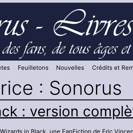
tes
Feuilletons
Nouvelles
Crédits et Re
rice :
Sonorus
ack : version complè
Wizards in Black, une FanFiction de Eric Vincen