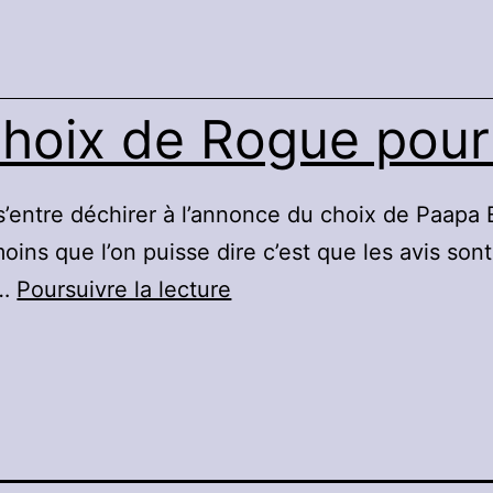
choix de Rogue pour 
 s’entre déchirer à l’annonce du choix de Paapa
moins que l’on puisse dire c’est que les avis s
Débat
s…
Poursuivre la lecture
sur
le
choix
de
Rogue