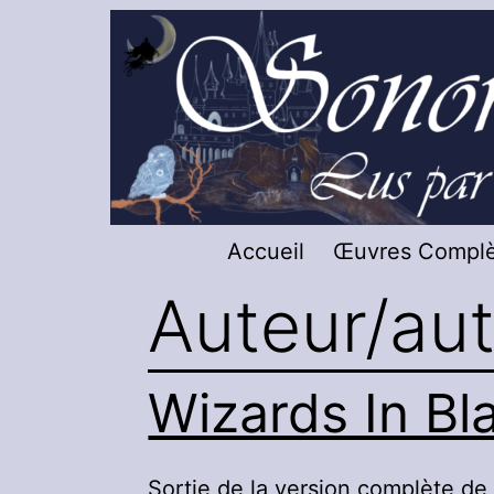
Aller
au
contenu
Sonorus
Accueil
Œuvres Complè
-
Auteur/aut
Livres
Audio
Wizards In Bl
Sortie de la version complète de 