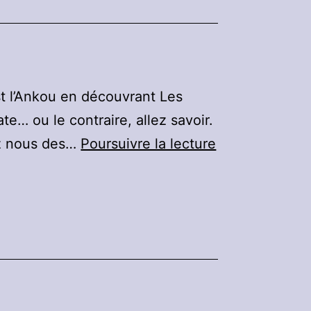
st l’Ankou en découvrant Les
e… ou le contraire, allez savoir.
Nouvelle
ez nous des…
Poursuivre la lecture
Fanfiction
:
L’Ankou