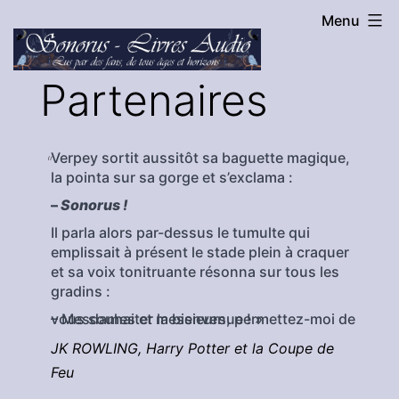
Menu
Aller
au
Sonorus
Partenaires
contenu
-
Livres
Verpey sortit aussitôt sa baguette magique,
Audio
la pointa sur sa gorge et s’exclama :
–
Sonorus !
Il parla alors par-dessus le tumulte qui
emplissait à présent le stade plein à craquer
et sa voix tonitruante résonna sur tous les
gradins :
– Mesdames et messieurs, permettez-moi de vous souhaiter la bienvenue ! »
JK ROWLING, Harry Potter et la Coupe de
Feu