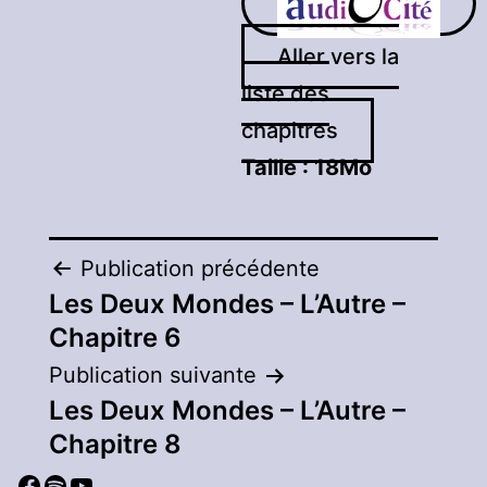
Aller vers la
liste des
chapitres
Taille :
18Mo
Navigation
Publication précédente
Les Deux Mondes – L’Autre –
de
Chapitre 6
l’article
Publication suivante
Les Deux Mondes – L’Autre –
Chapitre 8
Facebook
Spotify
YouTube