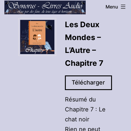
Aller
Menu
au
Sonorus
Les Deux
contenu
-
Mondes –
Livres
Audio
L’Autre –
Chapitre 7
Télécharger
Résumé du
Chapitre 7 : Le
chat noir
Rien ne peut