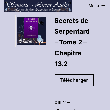
Aller
Menu
au
Sonorus
Secrets de
contenu
-
Serpentard
Livres
Audio
– Tome 2 –
Chapitre
13.2
Télécharger
XIII.2 –