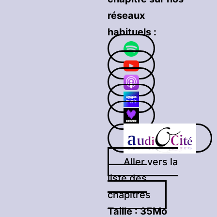
réseaux
habituels :
Aller vers la
liste des
chapitres
Taille :
35Mo