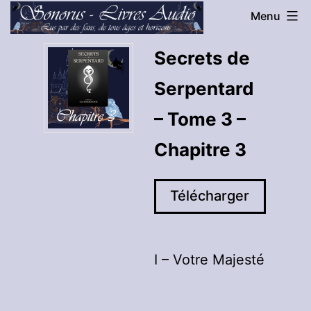
Aller
Menu
au
Sonorus
Secrets de
contenu
-
Serpentard
Livres
Audio
– Tome 3 –
Chapitre 3
Télécharger
I – Votre Majesté