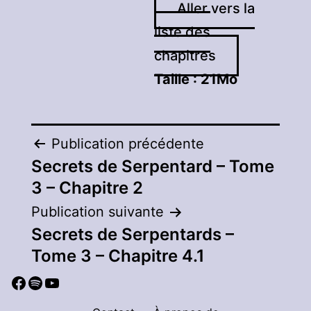
Aller vers la
liste des
chapitres
Taille :
21Mo
Navigation
Publication précédente
Secrets de Serpentard – Tome
de
3 – Chapitre 2
l’article
Publication suivante
Secrets de Serpentards –
Tome 3 – Chapitre 4.1
Facebook
Spotify
YouTube