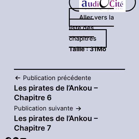
Aller vers la
liste des
chapitres
Taille :
31Mo
Navigation
Publication précédente
Les pirates de l’Ankou –
de
Chapitre 6
l’article
Publication suivante
Les pirates de l’Ankou –
Chapitre 7