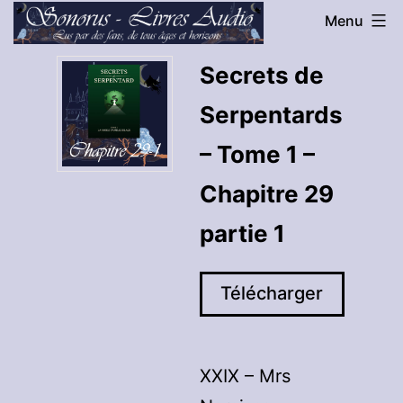
Aller
Menu
au
Sonorus
Secrets de
contenu
-
Serpentards
Livres
Audio
– Tome 1 –
Chapitre 29
partie 1
Télécharger
XXIX – Mrs