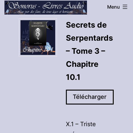
Aller
Menu
au
Sonorus
Secrets de
contenu
-
Serpentards
Livres
Audio
– Tome 3 –
Chapitre
10.1
Télécharger
X.1 – Triste