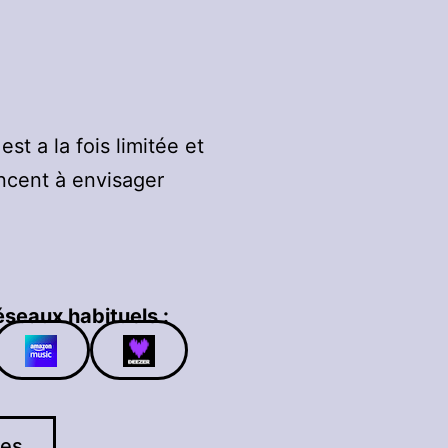
st a la fois limitée et
cent à envisager
éseaux habituels :
res