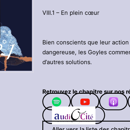
VIII.1 – En plein cœur
Bien conscients que leur action e
dangereuse, les Goyles commen
d’autres solutions.
Retrouvez le chapitre sur nos r
Aller vers la liste des chapit