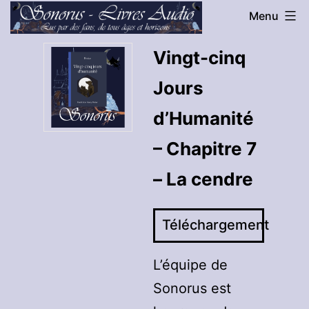
Aller
Menu
au
Sonorus
Vingt-cinq
contenu
-
Jours
Livres
Audio
d’Humanité
– Chapitre 7
– La cendre
Téléchargement
L’équipe de
Sonorus est