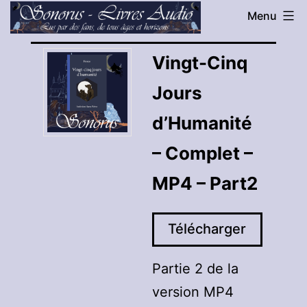
Aller
Menu
au
Sonorus
contenu
Vingt-Cinq
-
Jours
Livres
Audio
d’Humanité
– Complet –
MP4 – Part2
Télécharger
Partie 2 de la
version MP4