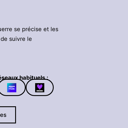
uerre se précise et les
de suivre le
éseaux habituels :
res