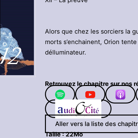
Alors que chez les sorciers la g
morts s’enchainent, Orion tente 
délluminateur.
Retrouvez le chapitre sur nos r
Aller vers la liste des chapit
Taille :
22Mo