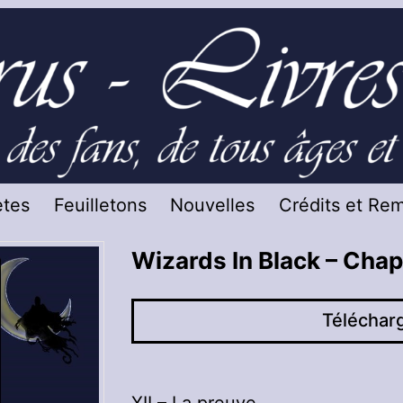
tes
Feuilletons
Nouvelles
Crédits et Re
Wizards In Black – Chap
Téléchar
XII – La preuve