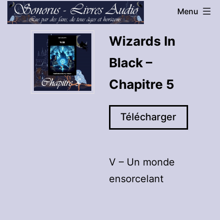
Aller
Menu
au
Sonorus
Wizards In
contenu
-
Black –
Livres
Audio
Chapitre 5
Télécharger
V – Un monde
ensorcelant