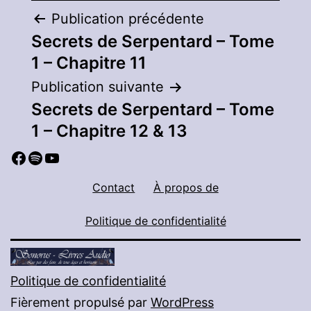
Navigation
Publication précédente
Secrets de Serpentard – Tome
de
1 – Chapitre 11
l’article
Publication suivante
Secrets de Serpentard – Tome
1 – Chapitre 12 & 13
Facebook
Spotify
YouTube
Contact
À propos de
Politique de confidentialité
Politique de confidentialité
Fièrement propulsé par
WordPress