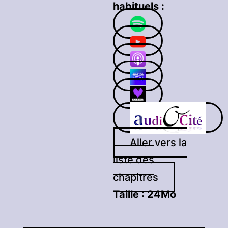
habituels :
Aller vers la
liste des
chapitres
Taille :
24Mo