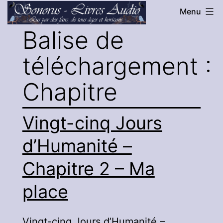
Aller
Menu
au
Balise de
Sonorus
contenu
-
téléchargement :
Livres
Audio
Chapitre
Vingt-cinq Jours
d’Humanité –
Chapitre 2 – Ma
place
Vingt-cinq Jours d’Humanité –