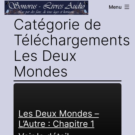
Aller
Menu
au
Catégorie de
Sonorus
contenu
-
Téléchargements 
Livres
Audio
Les Deux
Mondes
Les Deux Mondes –
L’Autre : Chapitre 1