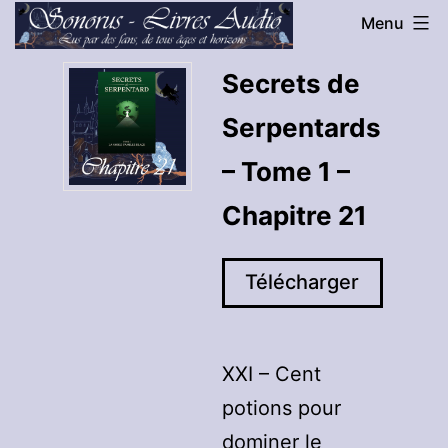
Aller
Menu
au
Sonorus
Secrets de
contenu
-
Serpentards
Livres
Audio
– Tome 1 –
Chapitre 21
Télécharger
XXI – Cent
potions pour
dominer le