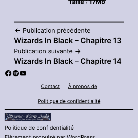
Taille :
17Mo
Navigation
Publication précédente
Wizards In Black – Chapitre 13
de
Publication suivante
l’article
Wizards In Black – Chapitre 14
Facebook
Spotify
YouTube
Contact
À propos de
Politique de confidentialité
Politique de confidentialité
Fièrement propulsé par
WordPress