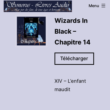
Aller
Menu
au
Sonorus
Wizards In
contenu
-
Black –
Livres
Audio
Chapitre 14
Télécharger
XIV – L’enfant
maudit