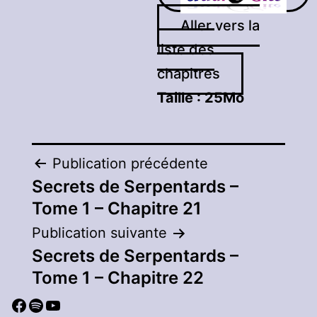
Aller vers la
liste des
chapitres
Taille :
25Mo
Navigation
Publication précédente
Secrets de Serpentards –
de
Tome 1 – Chapitre 21
l’article
Publication suivante
Secrets de Serpentards –
Tome 1 – Chapitre 22
Facebook
Spotify
YouTube