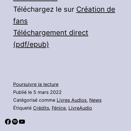
Téléchargez le sur
Création de
fans
Téléchargement direct
(pdf/epub)
Trois
Poursuivre la lecture
délicieux
Publié le
5 mars 2022
repas
Catégorisé comme
Livres Audios
,
News
par
Étiqueté
Crédits
,
Fénice
,
LivreAudio
jour
Facebook
Spotify
YouTube