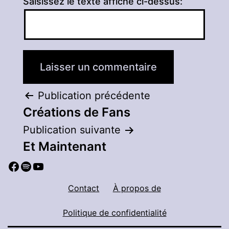
Saisissez le texte affiché ci-dessus:
Navigation
Publication précédente
Créations de Fans
de
Publication suivante
l’article
Et Maintenant
Facebook
Spotify
YouTube
Contact
À propos de
Politique de confidentialité