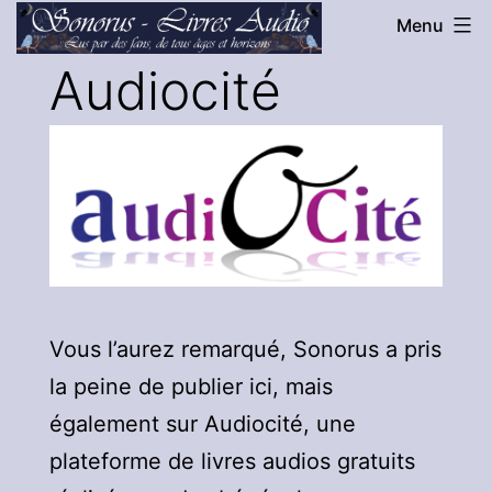
Aller
Menu
au
Sonorus
Audiocité
contenu
-
Livres
Audio
Vous l’aurez remarqué, Sonorus a pris
la peine de publier ici, mais
également sur Audiocité, une
plateforme de livres audios gratuits