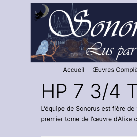
Aller
au
contenu
Sonorus
Accueil
Œuvres Complè
-
HP 7 3/4 T
Livres
Audio
L’équipe de Sonorus est fière de v
premier tome de l’œuvre d’Alixe 