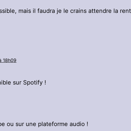
sible, mais il faudra je le crains attendre la ren
à 18h09
ible sur Spotify !
ube ou sur une plateforme audio !